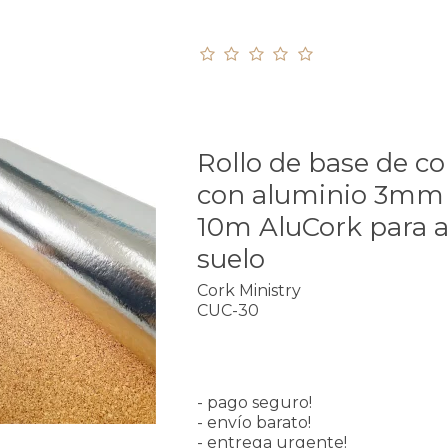
Rollo de base de c
con aluminio 3mm 
10m AluCork para a
suelo
Cork Ministry
CUC-30
- pago seguro!
- envío barato!
- entrega urgente!