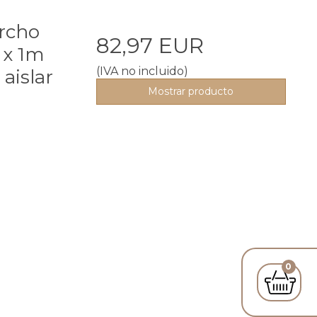
orcho
82,97 EUR
 x 1m
(IVA no incluido)
aislar
Mostrar producto
0