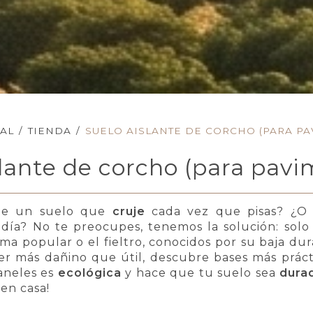
PAL
/
TIENDA
/
SUELO AISLANTE DE CORCHO (PARA PA
slante de corcho (para pavi
 de un suelo que
cruje
cada vez que pisas? ¿O 
l día? No te preocupes, tenemos la solución: sol
ma popular o el fieltro, conocidos por su baja dura
ser más dañino que útil, descubre bases más prác
aneles es
ecológica
y hace que tu suelo sea
durad
en casa!