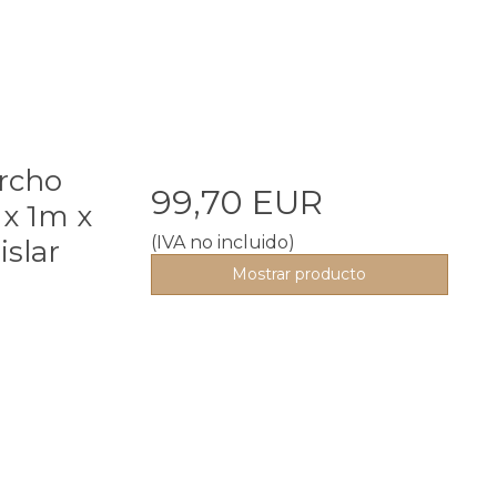
orcho
99,70 EUR
x 1m x
(IVA no incluido)
islar
Mostrar producto