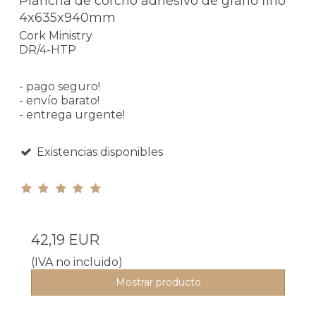
Plancha de corcho adhesivo de grano fino
4x635x940mm
Cork Ministry
DR/4-HTP
- pago seguro!
- envío barato!
- entrega urgente!
Existencias disponibles
42,19 EUR
(IVA no incluido)
Mostrar producto