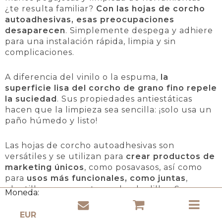
¿te resulta familiar?
Con las hojas de corcho
autoadhesivas, esas preocupaciones
desaparecen
. Simplemente despega y adhiere
para una instalación rápida, limpia y sin
complicaciones.
A diferencia del vinilo o la espuma,
la
superficie lisa del corcho de grano fino repele
la suciedad
. Sus propiedades antiestáticas
hacen que la limpieza sea sencilla: ¡solo usa un
paño húmedo y listo!
Las hojas de corcho autoadhesivas son
versátiles y se utilizan para
crear productos de
marketing únicos
, como posavasos, así como
para
usos más funcionales, como juntas
,
plantillas para zapatos o almohadillas. Su
Moneda:
flexibilidad y durabilidad las hacen ideales para
cortar o moldear. La parte adhesiva permite
una fácil fijación a materiales como cartón y