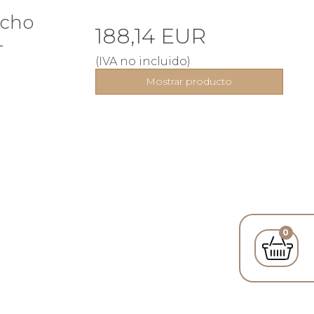
rcho
188,14 EUR
-
(IVA no incluido)
Mostrar producto
0