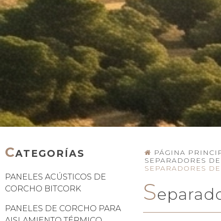
C
ATEGORÍAS
PÁGINA PRINCI
SEPARADORES DE
SEPARADORES DE
PANELES ACÚSTICOS DE
S
CORCHO BITCORK
eparad
PANELES DE CORCHO PARA
AISLAMIENTO TÉRMICO