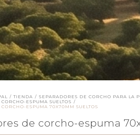
PAL
/
TIENDA
/
SEPARADORES DE CORCHO PARA LA P
 CORCHO-ESPUMA SUELTOS
/
 CORCHO-ESPUMA 70X70MM SUELTOS
ores de corcho-espuma 70