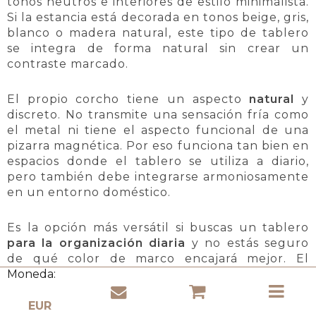
tonos neutros e interiores de estilo minimalista.
Si la estancia está decorada en tonos beige, gris,
blanco o madera natural, este tipo de tablero
se integra de forma natural sin crear un
contraste marcado.
El propio corcho tiene un aspecto
natural
y
discreto. No transmite una sensación fría como
el metal ni tiene el aspecto funcional de una
pizarra magnética. Por eso funciona tan bien en
espacios donde el tablero se utiliza a diario,
pero también debe integrarse armoniosamente
en un entorno doméstico.
Es la opción más versátil si buscas un tablero
para la organización diaria
y no estás seguro
de qué color de marco encajará mejor. El
marco blanco es una elección segura y
Moneda:
atemporal. No sobrecarga la estancia, no
compite visualmente con los muebles y facilita