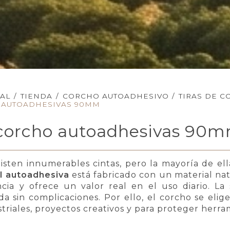
PAL
/
TIENDA
/
CORCHO AUTOADHESIVO
/
TIRAS DE 
 AUTOADHESIVAS 90MM
 corcho autoadhesivas 90
isten innumerables cintas, pero la mayoría de el
l autoadhesiva
está fabricado con un material nat
ncia y ofrece un valor real en el uso diario. La
da sin complicaciones. Por ello, el corcho se eli
striales, proyectos creativos y para proteger herra