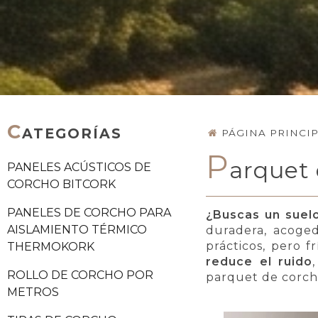
C
ATEGORÍAS
PÁGINA PRINCI
P
arquet
PANELES ACÚSTICOS DE
CORCHO BITCORK
PANELES DE CORCHO PARA
¿Buscas un suelo
AISLAMIENTO TÉRMICO
duradera, acoged
prácticos, pero f
THERMOKORK
reduce el ruido
ROLLO DE CORCHO POR
parquet de corcho
METROS