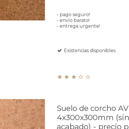
- pago seguro!
- envío barato!
- entrega urgente!
Existencias disponibles
Suelo de corcho A
4x300x300mm (si
acabado) - precio p