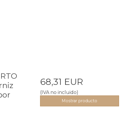
ORTO
68,31 EUR
niz
(IVA no incluido)
por
Mostrar producto