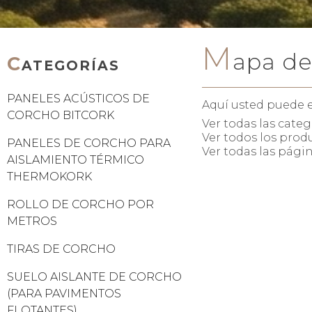
M
apa del
C
ATEGORÍAS
PANELES ACÚSTICOS DE
Aquí usted puede e
CORCHO BITCORK
Ver todas las categ
Ver todos los prod
PANELES DE CORCHO PARA
Ver todas las pági
AISLAMIENTO TÉRMICO
THERMOKORK
ROLLO DE CORCHO POR
METROS
TIRAS DE CORCHO
SUELO AISLANTE DE CORCHO
(PARA PAVIMENTOS
FLOTANTES)